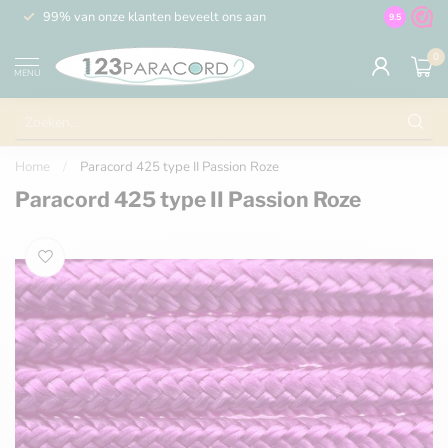
99% van onze klanten beveelt ons aan
100% de 
9.5
0
MENU
Home
/
Paracord 425 type II Passion Roze
Paracord 425 type II Passion Roze