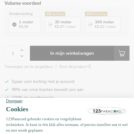
Volume voordeel
Zonder korting
5%
Korting
18%
Korting
1 meter
30 meter
300 meter
€0,39
€0,37
/ meter
€0,32
/ meter
In mijn winkelwagen
Toevoegen om te vergelijken
Deel dit product
Spaar voor korting met je account
99% van onze klanten beveelt ons aan
100% de goedkoopste
Gratis verzending binnen NL vanaf € 65,00!
Productomschrijving