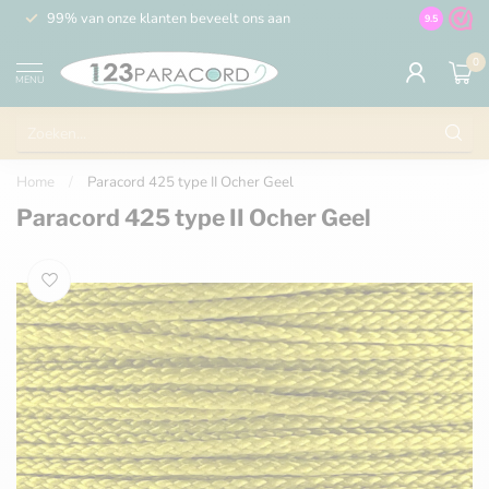
99% van onze klanten beveelt ons aan
100% de 
9.5
0
MENU
Home
/
Paracord 425 type II Ocher Geel
Paracord 425 type II Ocher Geel