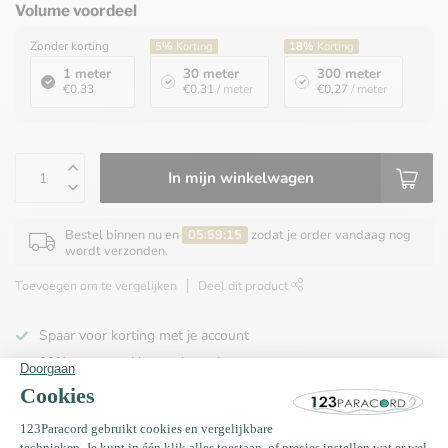
Volume voordeel
Zonder korting
5%
Korting
18%
Korting
1 meter
30 meter
300 meter
€0,33
€0,31
/ meter
€0,27
/ meter
In mijn winkelwagen
Bestel binnen nu en
05:59:15
zodat je order vandaag nog
wordt verzonden.
Toevoegen om te vergelijken
Deel dit product
Spaar voor korting met je account
99% van onze klanten beveelt ons aan
100% de goedkoopste
Gratis verzending binnen NL vanaf € 65,00!