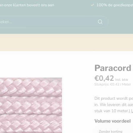
n onze klanten beveelt ons aan
100% de goedkoops
Paracord 
€0,42
Incl. btw
Stukprijs: €0,42 / Meter
Dit product wordt pe
in. We leveren dit aa
stuk van 10 meter.)
Volume voordeel
Zonder korting