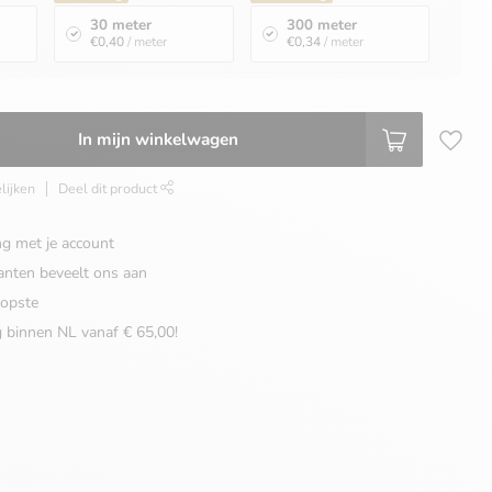
30 meter
300 meter
€0,40
/ meter
€0,34
/ meter
In mijn winkelwagen
lijken
Deel dit product
ng met je account
anten beveelt ons aan
opste
g binnen NL vanaf € 65,00!