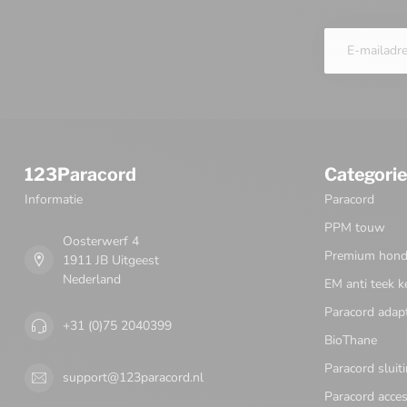
123Paracord
Categori
Informatie
Paracord
PPM touw
Oosterwerf 4
Premium honde
1911 JB Uitgeest
Nederland
EM anti teek k
Paracord adap
+31 (0)75 2040399
BioThane
Paracord sluit
support@123paracord.nl
Paracord acces