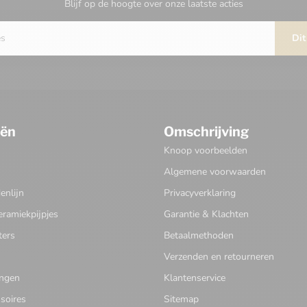
Blijf op de hoogte over onze laatste acties
Dit
eën
Omschrijving
Knoop voorbeelden
Algemene voorwaarden
nlijn
Privacyverklaring
eramiekpijpjes
Garantie & Klachten
ters
Betaalmethoden
Verzenden en retourneren
ingen
Klantenservice
soires
Sitemap