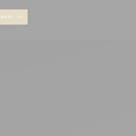
 wil ik!