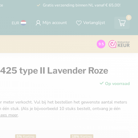
te
Gratis verzending binnen NL vanaf € 65,00!
0
Mijn account
Verlanglijst
EUR
9.5
425 type II Lavender Roze
Op voorraad
r meter verkocht. Vul bij het bestellen het gewenste aantal meters
n één stuk. (Als je bijvoorbeeld 10 stuks bestelt, ontvang je één
Lees meer
.
5%
Korting
18%
Korting