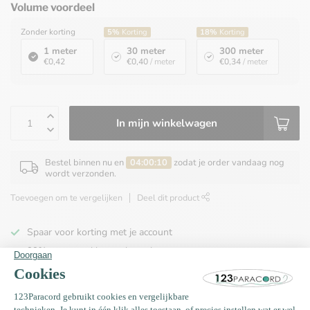
Volume voordeel
Zonder korting
5%
Korting
18%
Korting
1 meter
30 meter
300 meter
€0,42
€0,40
/ meter
€0,34
/ meter
In mijn winkelwagen
Bestel binnen nu en
04:00:10
zodat je order vandaag nog
wordt verzonden.
Toevoegen om te vergelijken
Deel dit product
Spaar voor korting met je account
99% van onze klanten beveelt ons aan
100% de goedkoopste
Gratis verzending binnen NL vanaf € 65,00!