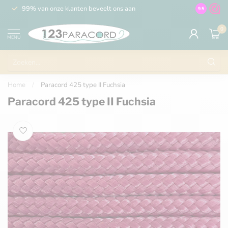
99% van onze klanten beveelt ons aan
100% de 
9.5
0
MENU
Home
/
Paracord 425 type II Fuchsia
Paracord 425 type II Fuchsia