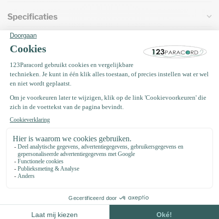
Specificaties
Vaak samen gekocht met
Kunststof buckle steeksluiting
15MM Zwart
€0,46
Op voorraad
EM Keramiek pijpjes anti teek 50
gram (±35 stuks)
€4,75
Op voorraad
Paracord naald 8,5 CM Type II
€2,95
Op voorraad