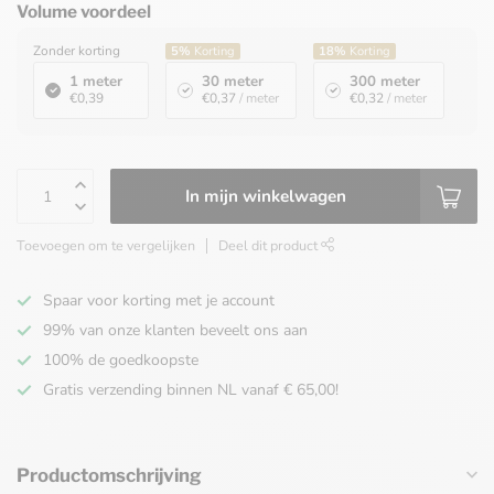
Volume voordeel
Zonder korting
5%
Korting
18%
Korting
1 meter
30 meter
300 meter
€0,39
€0,37
/ meter
€0,32
/ meter
In mijn winkelwagen
Toevoegen om te vergelijken
Deel dit product
Spaar voor korting met je account
99% van onze klanten beveelt ons aan
100% de goedkoopste
Gratis verzending binnen NL vanaf € 65,00!
Productomschrijving