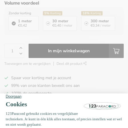
Volume voordeel
Zonder korting
5%
Korting
18%
Korting
1 meter
30 meter
300 meter
€0,42
€0,40
/ meter
€0,34
/ meter
In mijn winkelwagen
Toevoegen om te vergelijken
Deel dit product
Spaar voor korting met je account
99% van onze klanten beveelt ons aan
100% de goedkoopste
Gratis verzending binnen NL vanaf € 65,00!
Productomschrijving