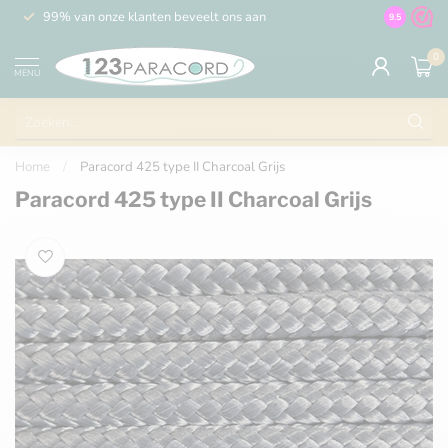
99% van onze klanten beveelt ons aan
100% de 
9.5
0
MENU
Home
/
Paracord 425 type II Charcoal Grijs
Paracord 425 type II Charcoal Grijs