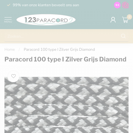
99% van onze klanten beveelt ons aan
100% de 
9.5
0
MENU
Home
/
Paracord 100 type I Zilver Grijs Diamond
Paracord 100 type I Zilver Grijs Diamond