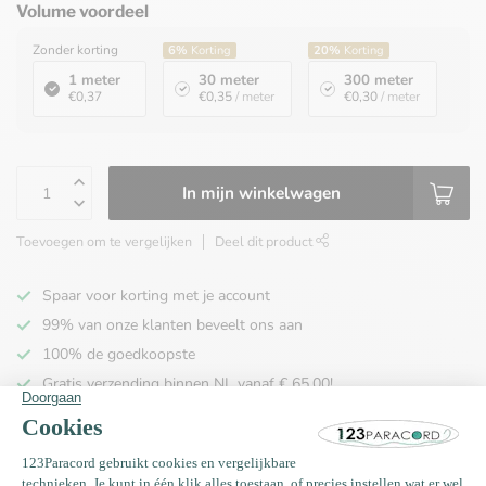
Volume voordeel
Zonder korting
6%
Korting
20%
Korting
1 meter
30 meter
300 meter
€0,37
€0,35
/ meter
€0,30
/ meter
In mijn winkelwagen
Toevoegen om te vergelijken
Deel dit product
Spaar voor korting met je account
99% van onze klanten beveelt ons aan
100% de goedkoopste
Gratis verzending binnen NL vanaf € 65,00!
Deze kleur bestaat uit: Paracord 100 type I Zwart
Deze kleur bestaat uit: Paracord 100 type I Zilver Grijs