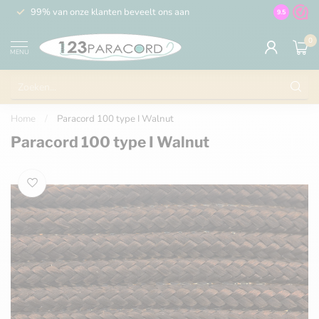
99% van onze klanten beveelt ons aan
100% de 
9.5
0
MENU
Home
/
Paracord 100 type I Walnut
Paracord 100 type I Walnut