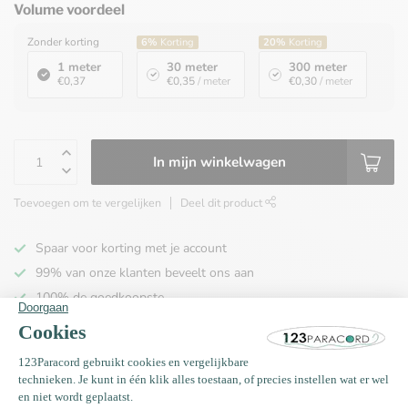
Volume voordeel
Zonder korting
6%
Korting
20%
Korting
1 meter
30 meter
300 meter
€0,37
€0,35
/ meter
€0,30
/ meter
In mijn winkelwagen
Toevoegen om te vergelijken
Deel dit product
Spaar voor korting met je account
99% van onze klanten beveelt ons aan
100% de goedkoopste
Gratis verzending binnen NL vanaf € 65,00!
Productomschrijving