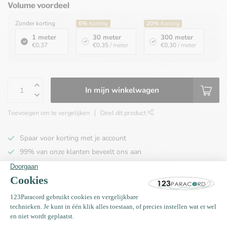
Volume voordeel
Zonder korting
6%
Korting
20%
Korting
1 meter
30 meter
300 meter
€0,37
€0,35
/ meter
€0,30
/ meter
In mijn winkelwagen
Toevoegen om te vergelijken
Deel dit product
Spaar voor korting met je account
99% van onze klanten beveelt ons aan
100% de goedkoopste
Gratis verzending binnen NL vanaf € 65,00!
Productomschrijving