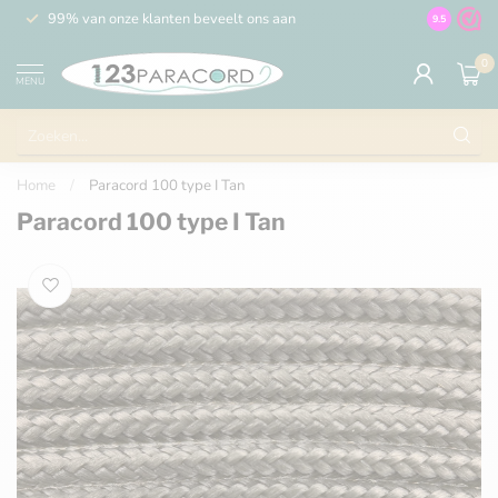
99% van onze klanten beveelt ons aan
100% de 
9.5
0
MENU
Home
/
Paracord 100 type I Tan
Paracord 100 type I Tan