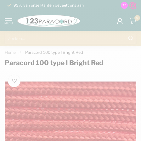
99% van onze klanten beveelt ons aan
100% de 
9.5
0
MENU
Home
/
Paracord 100 type I Bright Red
Paracord 100 type I Bright Red