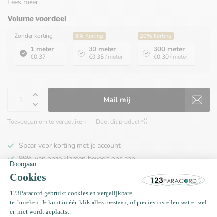
Lees meer
.
Volume voordeel
Zonder korting
6%
Korting
20%
Korting
1 meter
30 meter
300 meter
€0,37
€0,35
/ meter
€0,30
/ meter
Mail mij
Toevoegen om te vergelijken
Deel dit product
Spaar voor korting met je account
99% van onze klanten beveelt ons aan
100% de goedkoopste
Gratis verzending binnen NL vanaf € 65,00!