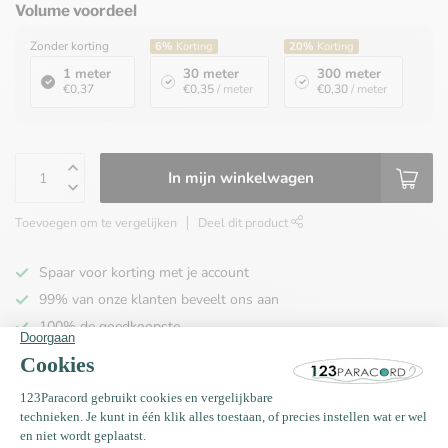
Volume voordeel
Zonder korting
6%
Korting
20%
Korting
1 meter
30 meter
300 meter
€0,37
€0,35
/ meter
€0,30
/ meter
In mijn winkelwagen
Toevoegen om te vergelijken
Deel dit product
Spaar voor korting met je account
99% van onze klanten beveelt ons aan
100% de goedkoopste
Gratis verzending binnen NL vanaf € 65,00!
Productomschrijving