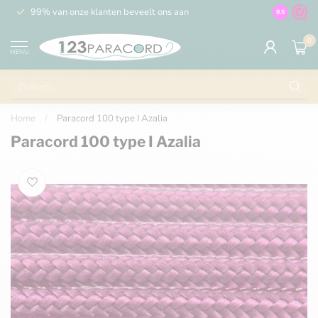
99% van onze klanten beveelt ons aan
100% de 
9.5
0
MENU
Home
/
Paracord 100 type I Azalia
Paracord 100 type I Azalia