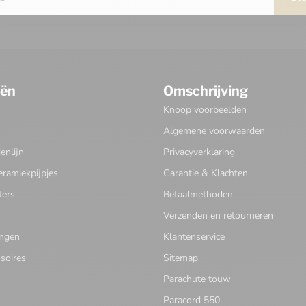
eën
Omschrijving
Knoop voorbeelden
Algemene voorwaarden
nlijn
Privacyverklaring
eramiekpijpjes
Garantie & Klachten
ters
Betaalmethoden
Verzenden en retourneren
ingen
Klantenservice
soires
Sitemap
Parachute touw
Paracord 550