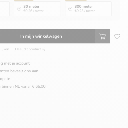
30 meter
300 meter
€0,26
/ meter
€0,23
/ meter
In mijn winkelwagen
lijken
Deel dit product
ng met je account
anten beveelt ons aan
opste
g binnen NL vanaf € 65,00!