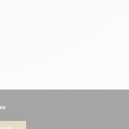
es
 wil ik!