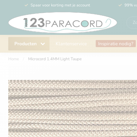
Spaar voor korting met je account
99% va
Producten
Klantenservice
Inspiratie nodig?
Home
/
Microcord 1.4MM Light Taupe