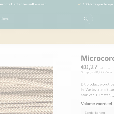
n onze klanten beveelt ons aan
100% de goedkoops
Microcor
€0,27
Incl. btw
Stukprijs: €0,27 / Meter
Dit product wordt pe
in. We leveren dit aa
stuk van 10 meter.)
Volume voordeel
Zonder korting