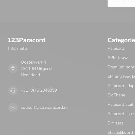
123Paracord
Categori
Informatie
Paracord
PPM touw
Oosterwerf 4
Premium honde
1911 JB Uitgeest
Nederland
EM anti teek k
Paracord adap
+31 (0)75 2040399
BioThane
Paracord sluit
support@123paracord.nl
Paracord acces
DIY sets
Elastiekkoord