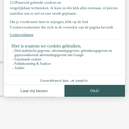
én van onderstaande video™s:
voorbeeld en onze accessoires: