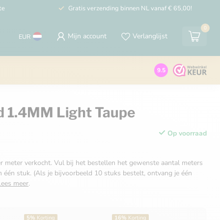
te
Gratis verzending binnen NL vanaf € 65,00!
0
Mijn account
Verlanglijst
EUR
9.5
d 1.4MM Light Taupe
Op voorraad
r meter verkocht. Vul bij het bestellen het gewenste aantal meters
n één stuk. (Als je bijvoorbeeld 10 stuks bestelt, ontvang je één
Lees meer
.
5%
Korting
16%
Korting