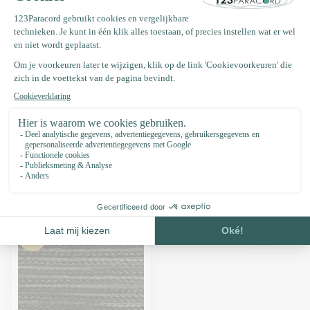
Specificaties
Vaak samen gekocht met
Microcord 1.4MM Steel Grijs - 40
mtr
€5,95
Tijdelijk niet op voorraad. Binnenkort
terug!
Recent bekeken
-15%