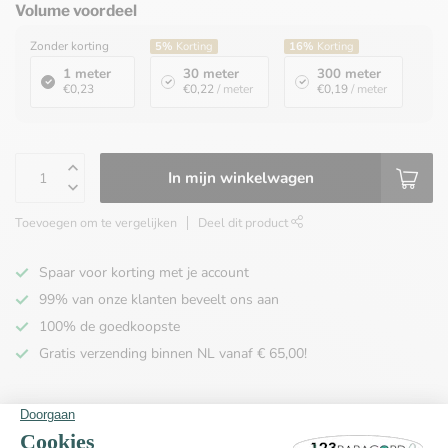
Volume voordeel
Zonder korting
5%
Korting
16%
Korting
1 meter
30 meter
300 meter
€0,23
€0,22
/ meter
€0,19
/ meter
In mijn winkelwagen
Toevoegen om te vergelijken
Deel dit product
Spaar voor korting met je account
99% van onze klanten beveelt ons aan
100% de goedkoopste
Gratis verzending binnen NL vanaf € 65,00!
Productomschrijving