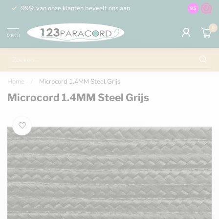
99% van onze klanten beveelt ons aan
100% de 
9.5
0
MENU
Home
/
Microcord 1.4MM Steel Grijs
Microcord 1.4MM Steel Grijs