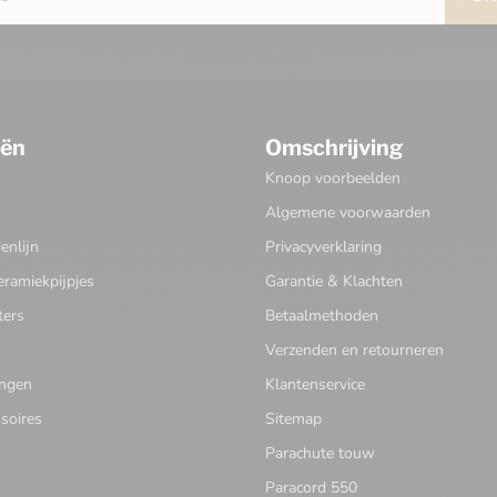
eën
Omschrijving
Knoop voorbeelden
Algemene voorwaarden
nlijn
Privacyverklaring
eramiekpijpjes
Garantie & Klachten
ters
Betaalmethoden
Verzenden en retourneren
ingen
Klantenservice
soires
Sitemap
Parachute touw
Paracord 550