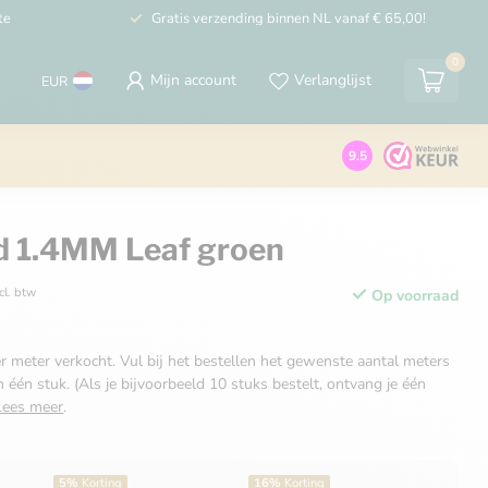
te
Gratis verzending binnen NL vanaf € 65,00!
0
Mijn account
Verlanglijst
EUR
9.5
d 1.4MM Leaf groen
cl. btw
Op voorraad
r meter verkocht. Vul bij het bestellen het gewenste aantal meters
n één stuk. (Als je bijvoorbeeld 10 stuks bestelt, ontvang je één
Lees meer
.
5%
Korting
16%
Korting