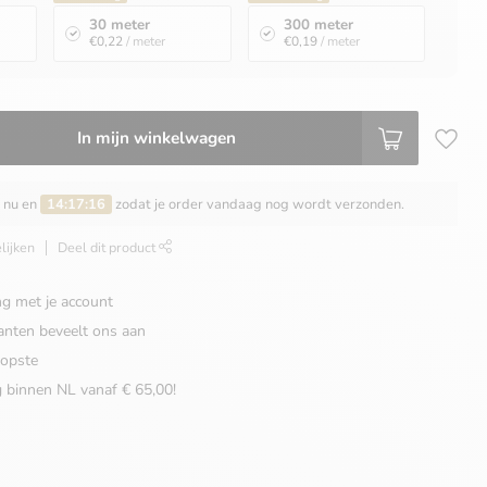
30 meter
300 meter
€0,22
/ meter
€0,19
/ meter
In mijn winkelwagen
n nu en
14:17:15
zodat je order vandaag nog wordt verzonden.
lijken
Deel dit product
ng met je account
anten beveelt ons aan
opste
g binnen NL vanaf € 65,00!