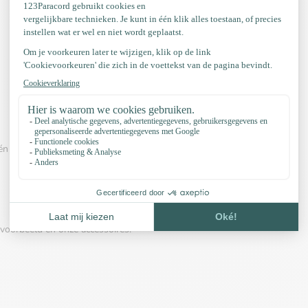
én van onderstaande video™s:
voorbeeld en onze accessoires: