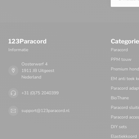
123Paracord
Categori
Informatie
Paracord
PPM touw
Oosterwerf 4
Premium honde
1911 JB Uitgeest
Nederland
EM anti teek k
Paracord adap
+31 (0)75 2040399
BioThane
Paracord sluit
support@123paracord.nl
Paracord acces
DIY sets
Elastiekkoord