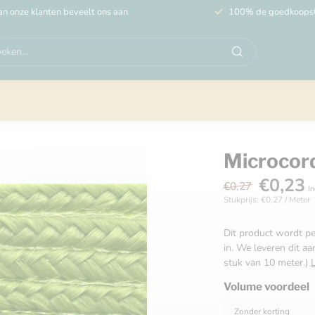
n onze klanten beveelt ons aan
100% de goedkoops
Microcor
€0,23
€0,27
In
Stukprijs: €0,27 / Meter
Dit product wordt pe
in. We leveren dit aa
stuk van 10 meter.)
Volume voordeel
Zonder korting