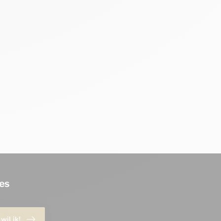
es
 wil ik!