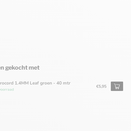
n gekocht met
rocord 1.4MM Leaf groen - 40 mtr
€5,95
voorraad