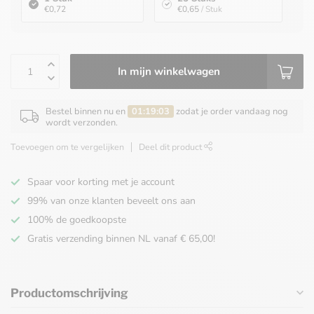
€0,72
€0,65
/ Stuk
In mijn winkelwagen
Bestel binnen nu en
01:19:03
zodat je order vandaag nog
wordt verzonden.
Toevoegen om te vergelijken
Deel dit product
Spaar voor korting met je account
99% van onze klanten beveelt ons aan
100% de goedkoopste
Gratis verzending binnen NL vanaf € 65,00!
Productomschrijving