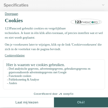
Specificaties
Vaak samen gekocht met
Paracord 550 type III Wit
€0,44
Op voorraad
Koordstopper roze
€0,35
Tijdelijk niet op voorraad. Binnenkort
terug!
Kraal hondenpoot Wit
€0,65
Op voorraad