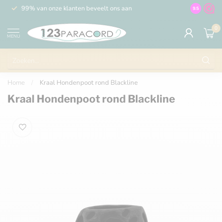
99% van onze klanten beveelt ons aan
100% de 
9.5
0
MENU
Home
/
Kraal Hondenpoot rond Blackline
Kraal Hondenpoot rond Blackline