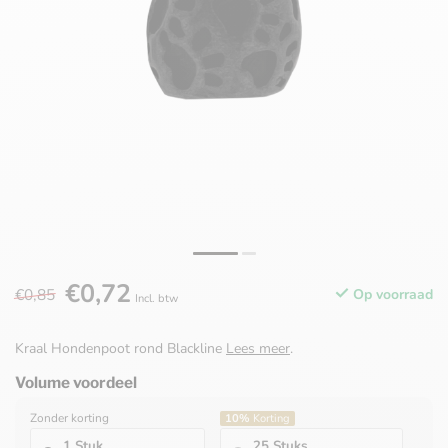
€0,72
€0,85
Op voorraad
Incl. btw
Kraal Hondenpoot rond Blackline
Lees meer
.
Volume voordeel
Zonder korting
10%
Korting
1 Stuk
25 Stuks