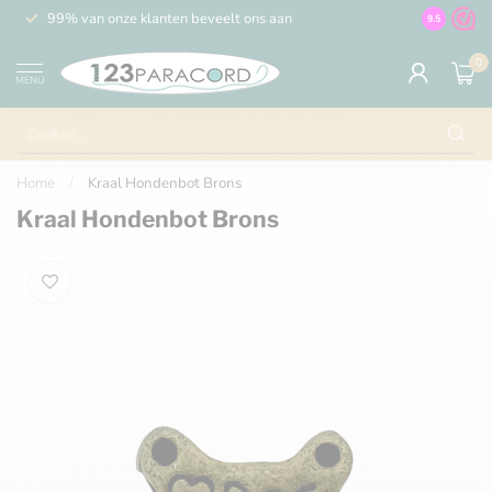
99% van onze klanten beveelt ons aan
100% de 
9.5
0
MENU
Home
/
Kraal Hondenbot Brons
Kraal Hondenbot Brons