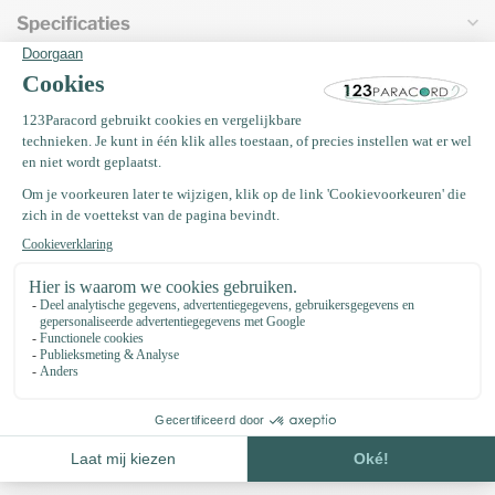
Specificaties
Vaak samen gekocht met
Paracord 550 type III Wit
€0,44
Op voorraad
Koordstopper roze
€0,35
Tijdelijk niet op voorraad. Binnenkort
terug!
Kraal hondenpoot Wit
€0,65
Op voorraad