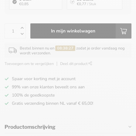
€0,85
€0,77
/ Stuk
In mijn winkelwagen
Bestel binnen nu en
08:38:27
zodat je order vandaag nog
wordt verzonden.
Toevoegen om te vergelijken
Deel dit product
Spaar voor korting met je account
99% van onze klanten beveelt ons aan
100% de goedkoopste
Gratis verzending binnen NL vanaf € 65,00!
Productomschrijving