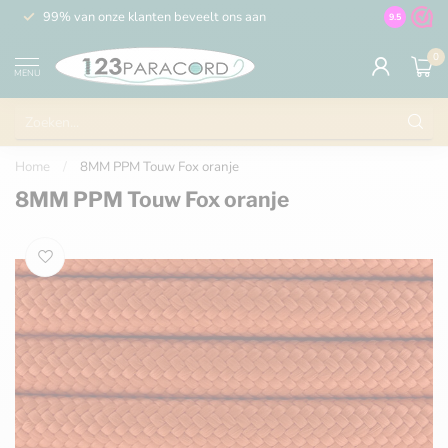
99% van onze klanten beveelt ons aan
100% de 
9.5
0
MENU
Home
/
8MM PPM Touw Fox oranje
8MM PPM Touw Fox oranje