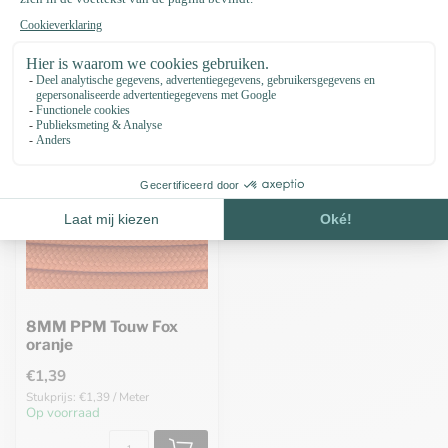
Recent bekeken
8MM PPM Touw Fox
oranje
€1,39
Stukprijs: €1,39 / Meter
Op voorraad