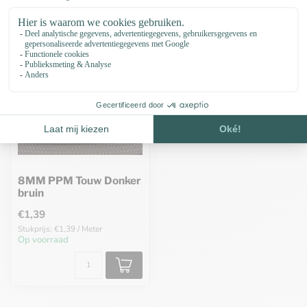
8MM PPM Touw Donker
bruin
€1,39
Stukprijs: €1,39 / Meter
Op voorraad