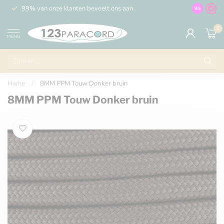
99% van onze klanten beveelt ons aan
100% de 
9.5
0
MENU
Home
/
8MM PPM Touw Donker bruin
8MM PPM Touw Donker bruin