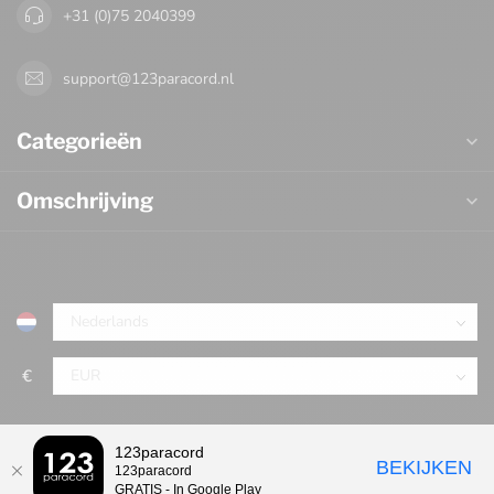
+31 (0)75 2040399
support@123paracord.nl
Categorieën
Omschrijving
€
123paracord
BEKIJKEN
123paracord
GRATIS - In Google Play