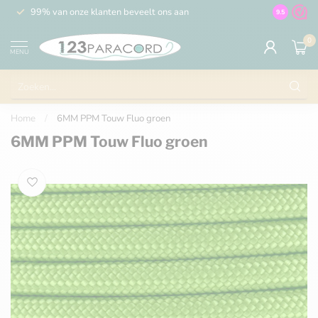
99% van onze klanten beveelt ons aan
100% de 
9.5
0
MENU
Home
/
6MM PPM Touw Fluo groen
6MM PPM Touw Fluo groen