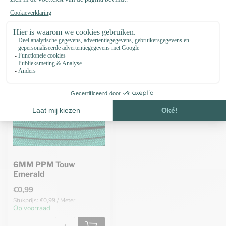
Recent bekeken
6MM PPM Touw
Emerald
€0,99
Stukprijs: €0,99 / Meter
Op voorraad