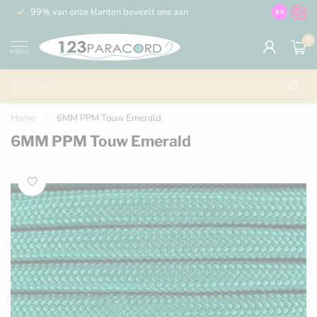
99% van onze klanten beveelt ons aan
100% de 
9.5
0
MENU
Home
/
6MM PPM Touw Emerald
6MM PPM Touw Emerald