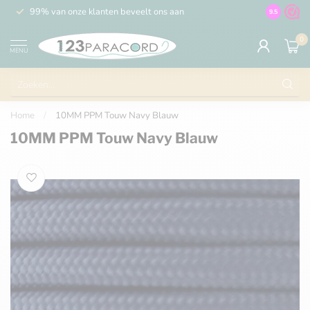
99% van onze klanten beveelt ons aan
100% de 
9.5
0
MENU
Home
/
10MM PPM Touw Navy Blauw
10MM PPM Touw Navy Blauw