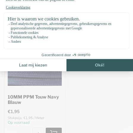
Recent bekeken
10MM PPM Touw Navy
Blauw
€1,95
Stukprijs: €1,95 / Meter
Op voorraad