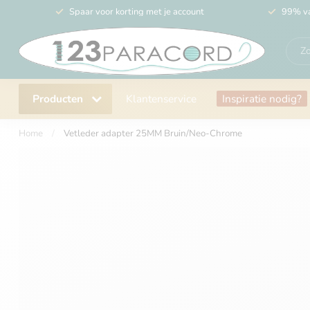
Spaar voor korting met je account
99% va
Producten
Klantenservice
Inspiratie nodig?
Home
/
Vetleder adapter 25MM Bruin/Neo-Chrome