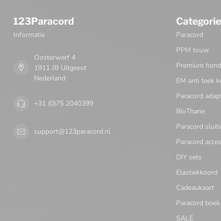
123Paracord
Categori
Informatie
Paracord
PPM touw
Oosterwerf 4
Premium honde
1911 JB Uitgeest
Nederland
EM anti teek k
Paracord adap
+31 (0)75 2040399
BioThane
Paracord sluit
support@123paracord.nl
Paracord acces
DIY sets
Elastiekkoord
Cadeaukaart
Paracord boek
SALE