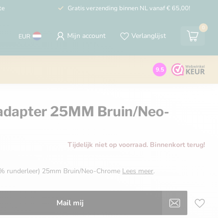
te
Gratis verzending binnen NL vanaf € 65,00!
0
Mijn account
Verlanglijst
EUR
9.5
 adapter 25MM Bruin/Neo-
Tijdelijk niet op voorraad. Binnenkort terug!
00% runderleer) 25mm Bruin/Neo-Chrome
Lees meer
.
Mail mij