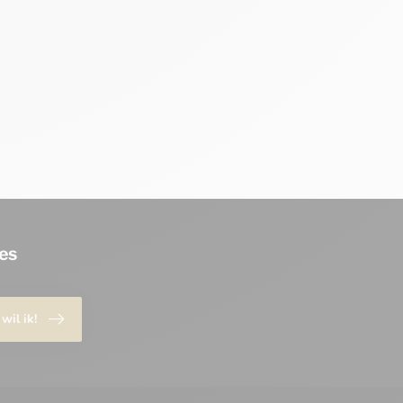
es
 wil ik!