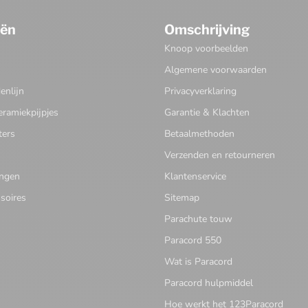
eën
Omschrijving
Knoop voorbeelden
Algemene voorwaarden
nlijn
Privacyverklaring
eramiekpijpjes
Garantie & Klachten
ters
Betaalmethoden
Verzenden en retourneren
ingen
Klantenservice
soires
Sitemap
Parachute touw
Paracord 550
Wat is Paracord
Paracord hulpmiddel
Hoe werkt het 123Paracord