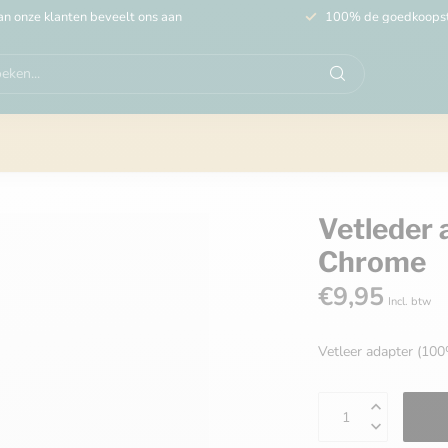
n onze klanten beveelt ons aan
100% de goedkoops
Vetleder
Chrome
€9,95
Incl. btw
Vetleer adapter (1