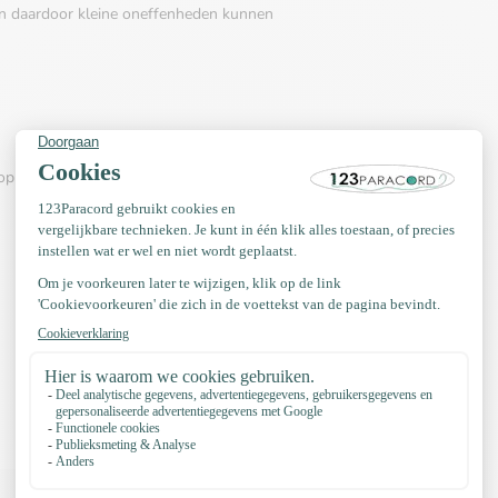
s en daardoor kleine oneffenheden kunnen
 loop 25mm & Riem gesp dubbel 25mm Zilver