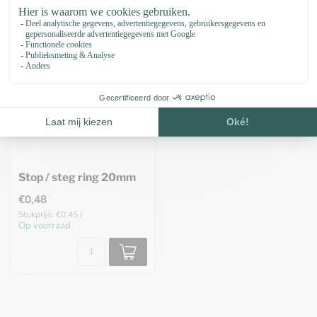
Stop / steg ring 20mm
€0,48
Stukprijs: €0,45 /
Op voorraad