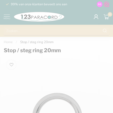
99% van onze klanten beveelt ons aan
100% de 
9.5
0
MENU
Home
/
Stop / steg ring 20mm
Stop / steg ring 20mm