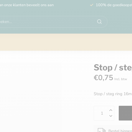
n onze klanten beveelt ons aan
100% de goedkoops
Stop / st
€0,75
Incl. btw
Stop / steg ring 1
Bestel binne