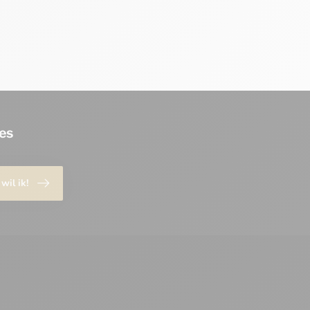
es
 wil ik!