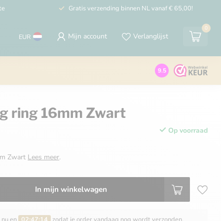
te
Gratis verzending binnen NL vanaf € 65,00!
0
Mijn account
Verlanglijst
EUR
9.5
eg ring 16mm Zwart
Op voorraad
6mm Zwart
Lees meer
.
In mijn winkelwagen
n nu en
02:47:14
zodat je order vandaag nog wordt verzonden.