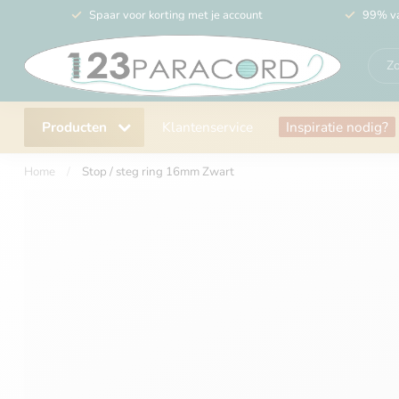
Spaar voor korting met je account
99% va
Producten
Klantenservice
Inspiratie nodig?
Home
/
Stop / steg ring 16mm Zwart