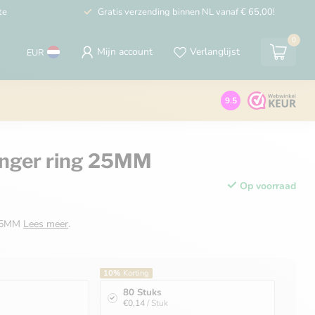
te
Gratis verzending binnen NL vanaf € 65,00!
0
Mijn account
Verlanglijst
EUR
9.5
anger ring 25MM
Op voorraad
 25MM
Lees meer
.
10%
Korting
80 Stuks
€0,14
/ Stuk