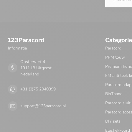
123Paracord
Categori
Informatie
Paracord
PPM touw
Oosterwerf 4
Premium honde
1911 JB Uitgeest
Nederland
EM anti teek k
Paracord adap
+31 (0)75 2040399
BioThane
Paracord sluit
support@123paracord.nl
Paracord acces
DIY sets
Elastiekkoord