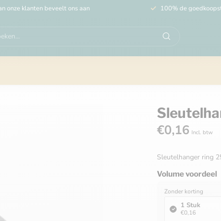
n onze klanten beveelt ons aan
100% de goedkoops
Sleutelh
€0,16
Incl. btw
Sleutelhanger ring
Volume voordeel
Zonder korting
1 Stuk
€0,16