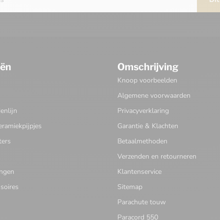
eën
Omschrijving
Knoop voorbeelden
Algemene voorwaarden
nlijn
Privacyverklaring
eramiekpijpjes
Garantie & Klachten
ters
Betaalmethoden
Verzenden en retourneren
ingen
Klantenservice
soires
Sitemap
Parachute touw
Paracord 550