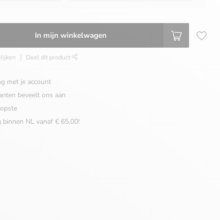
In mijn winkelwagen
lijken
Deel dit product
ng met je account
anten beveelt ons aan
opste
g binnen NL vanaf € 65,00!