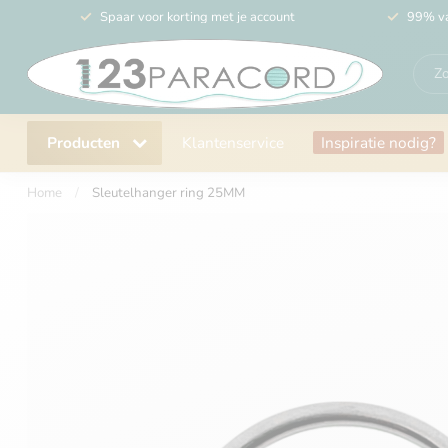
Spaar voor korting met je account
99% va
Producten
Klantenservice
Inspiratie nodig?
Home
/
Sleutelhanger ring 25MM