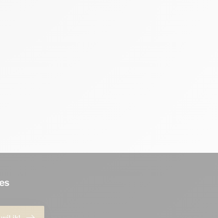
es
 wil ik!