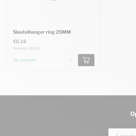
Sleutelhanger ring 25MM
€0,16
Stukprijs: €0,16 /
Op voorraad
O