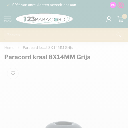
99% van onze klanten beveelt ons aan
100% de 
9.5
0
MENU
Home
/
Paracord kraal 8X14MM Grijs
Paracord kraal 8X14MM Grijs