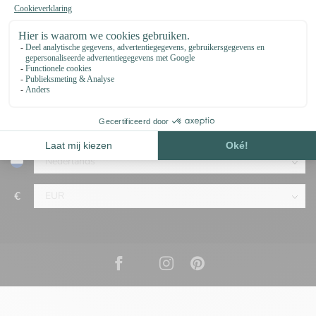
support@123paracord.nl
Categorieën
Omschrijving
€