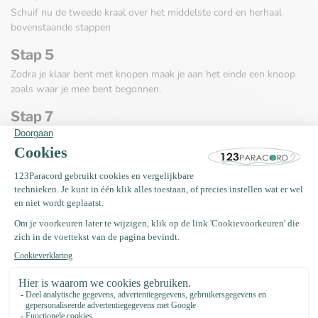
Schuif nu de tweede kraal over het middelste cord en herhaal
bovenstaande stappen
Stap 5
Zodra je klaar bent met knopen maak je aan het einde een knoop
zoals waar je mee bent begonnen.
Stap 7
Nu gaan we beginnen met de afwerking. Knip aan beide kanten
één van de buitenste draden vlak bij de knoop af.
Stap 8
Brand nu de zojuist geknipte draad dicht zodat deze niet af kan
rafelen.
Stap 8
Nu moeten we de kralen toe gaan voegen, deze hebben een kleine
diameter zodat ze strak op het draad zitten. Trek de kerndraden van
de laatste +-4CM uit de buitenmantel
Stap 9