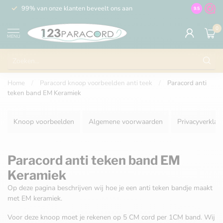
99% van onze klanten beveelt ons aan
100% de 
9.5
0
MENU
Home
/
Paracord knoop voorbeelden anti teek
/
Paracord anti
teken band EM Keramiek
Knoop voorbeelden
Algemene voorwaarden
Privacyverklar
Paracord anti teken band EM
Keramiek
Op deze pagina beschrijven wij hoe je een anti teken bandje maakt
met EM keramiek.
Voor deze knoop moet je rekenen op 5 CM cord per 1CM band. Wij