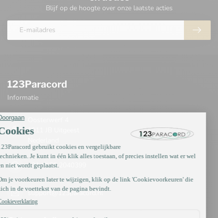
Blijf op de hoogte over onze laatste acties
123Paracord
Informatie
Oosterwerf 4
1911 JB Uitgeest
Nederland
+31 (0)75 2040399
support@123paracord.nl