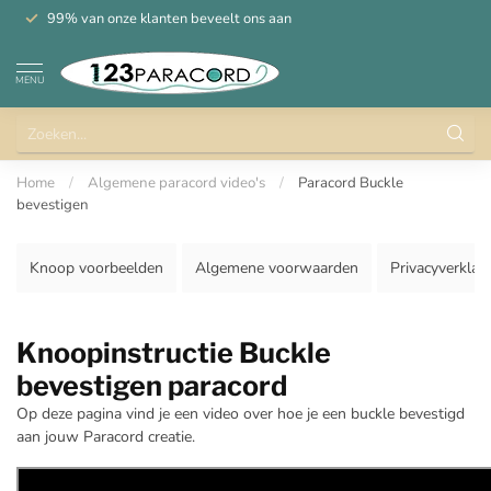
99% van onze klanten beveelt ons aan
MENU
Home
/
Algemene paracord video's
/
Paracord Buckle
bevestigen
Knoop voorbeelden
Algemene voorwaarden
Privacyverklar
Knoopinstructie Buckle
bevestigen paracord
Op deze pagina vind je een video over hoe je een buckle bevestigd
aan jouw Paracord creatie.