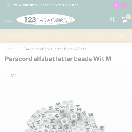
99% van onze klanten beveelt ons aan
100% de 
9.5
0
MENU
Home
/
Paracord alfabet letter beads Wit M
Paracord alfabet letter beads Wit M