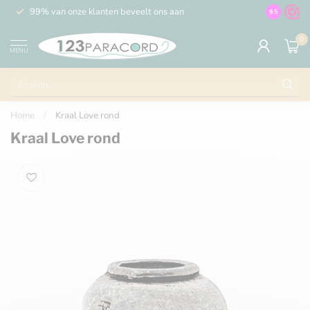
99% van onze klanten beveelt ons aan
100% de 
9.5
0
MENU
Home
/
Kraal Love rond
Kraal Love rond