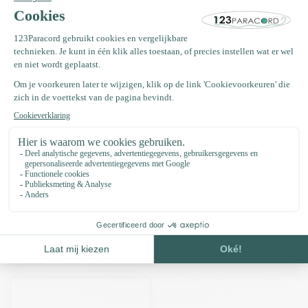
Specificaties
Vaak samen gekocht met
Koordstopper blauw
€0,35
Op voorraad
Paracord 550 type III Blauw/wit
€0,44
Op voorraad
Recent bekeken