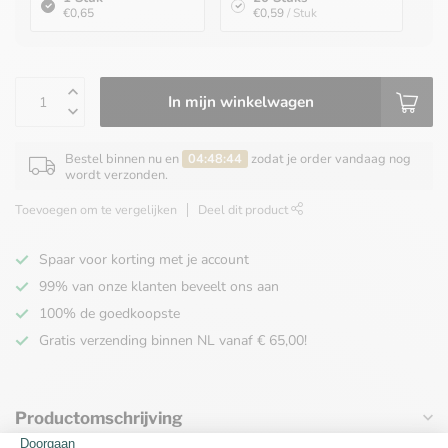
€0,65
€0,59
/ Stuk
In mijn winkelwagen
Bestel binnen nu en
04:48:44
zodat je order vandaag nog
wordt verzonden.
Toevoegen om te vergelijken
Deel dit product
Spaar voor korting met je account
99% van onze klanten beveelt ons aan
100% de goedkoopste
Gratis verzending binnen NL vanaf € 65,00!
Productomschrijving