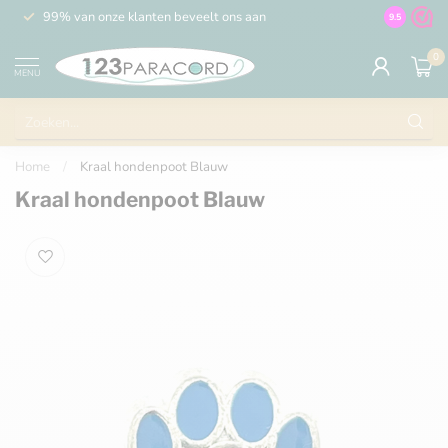
99% van onze klanten beveelt ons aan
100% de 
9.5
0
MENU
Home
/
Kraal hondenpoot Blauw
Kraal hondenpoot Blauw