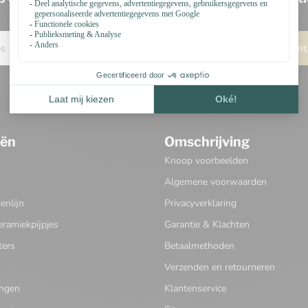
Blijf op de hoogte over onze laatste acties
Dit
eën
Omschrijving
Knoop voorbeelden
Algemene voorwaarden
nlijn
Privacyverklaring
eramiekpijpjes
Garantie & Klachten
ters
Betaalmethoden
Verzenden en retourneren
ingen
Klantenservice