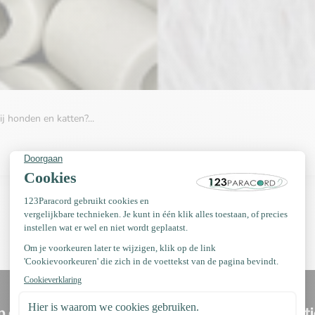
j honden en katten?...
p de hoogte blijven van nieuwe producten en acti