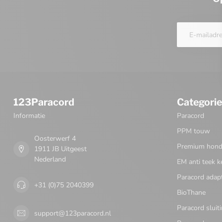
123Paracord
Categori
Informatie
Paracord
PPM touw
Oosterwerf 4
Premium honde
1911 JB Uitgeest
Nederland
EM anti teek k
Paracord adap
+31 (0)75 2040399
BioThane
Paracord sluit
support@123paracord.nl