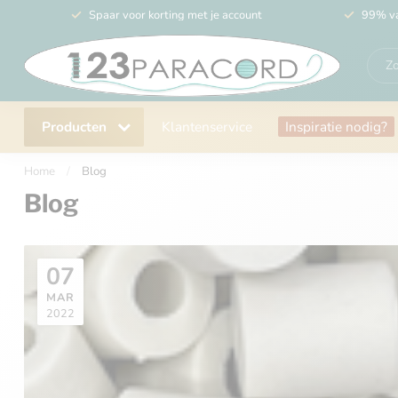
Spaar voor korting met je account
99% va
Producten
Klantenservice
Inspiratie nodig?
Home
/
Blog
Blog
07
MAR
2022