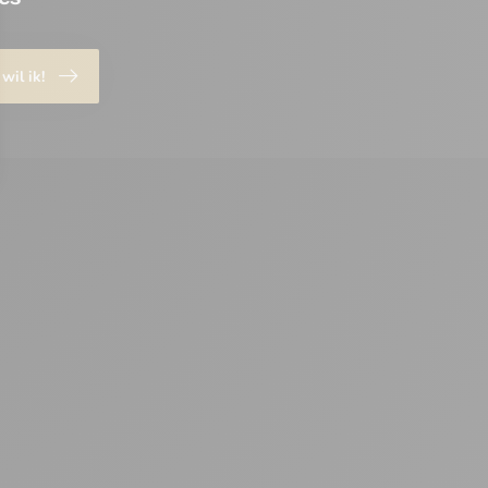
 wil ik!