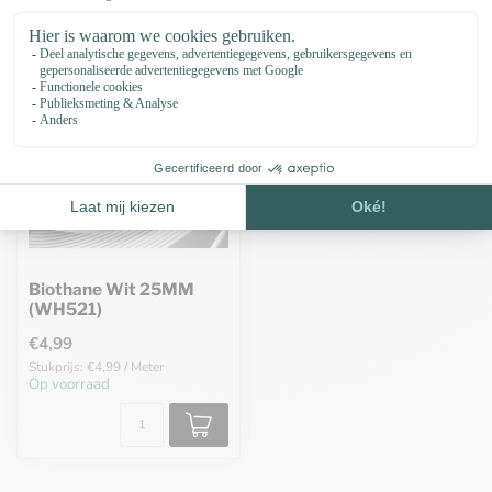
Biothane Wit 25MM
(WH521)
€4,99
Stukprijs: €4,99 / Meter
Op voorraad