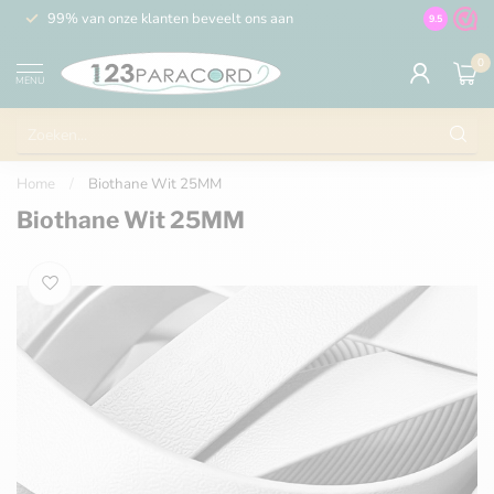
99% van onze klanten beveelt ons aan
100% de 
9.5
0
MENU
Home
/
Biothane Wit 25MM
Biothane Wit 25MM