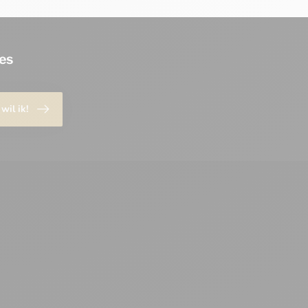
es
 wil ik!