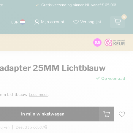
te
Gratis verzending binnen NL vanaf € 65,00!
0
Mijn account
Verlanglijst
EUR
9.5
 adapter 25MM Lichtblauw
Op voorraad
5mm Lichtblauw
Lees meer
.
In mijn winkelwagen
lijken
Deel dit product