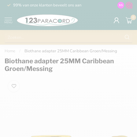
99% van onze klanten beveelt ons aan
100% de 
9.5
0
MENU
Home
/
Biothane adapter 25MM Caribbean Groen/Messing
Biothane adapter 25MM Caribbean
Groen/Messing