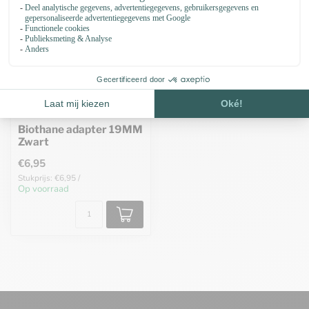
Biothane adapter 19MM
Zwart
€6,95
Stukprijs: €6,95 /
Op voorraad