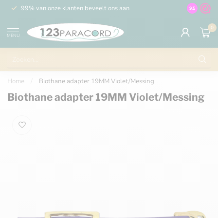
99% van onze klanten beveelt ons aan
100% de 
9.5
0
MENU
Home
/
Biothane adapter 19MM Violet/Messing
Biothane adapter 19MM Violet/Messing