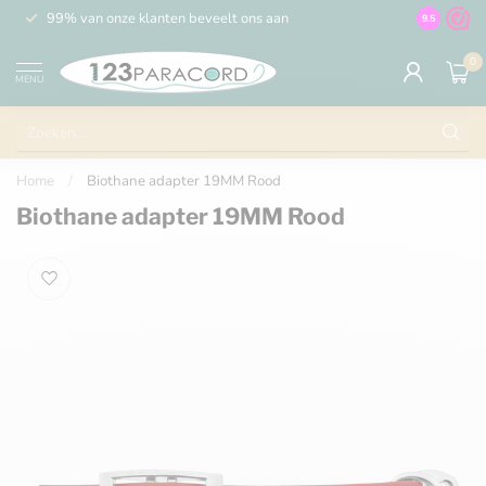
99% van onze klanten beveelt ons aan
100% de 
9.5
0
MENU
Home
/
Biothane adapter 19MM Rood
Biothane adapter 19MM Rood