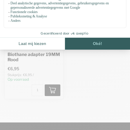
Biothane adapter 19MM
Rood
€6,95
Stukprijs: €6,95 /
Op voorraad