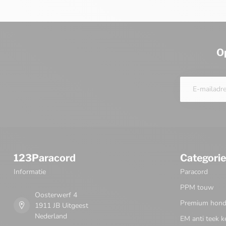
O
123Paracord
Categori
Informatie
Paracord
PPM touw
Oosterwerf 4
Premium honde
1911 JB Uitgeest
Nederland
EM anti teek k