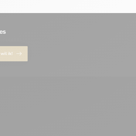
es
 wil ik!