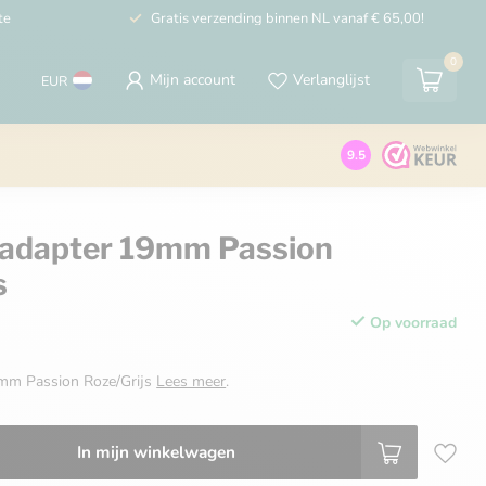
te
Gratis verzending binnen NL vanaf € 65,00!
0
Mijn account
Verlanglijst
EUR
9.5
 adapter 19mm Passion
s
Op voorraad
9mm Passion Roze/Grijs
Lees meer
.
In mijn winkelwagen