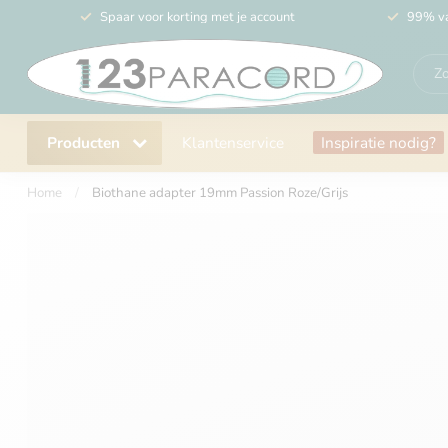
Spaar voor korting met je account
99% va
Producten
Klantenservice
Inspiratie nodig?
Home
/
Biothane adapter 19mm Passion Roze/Grijs