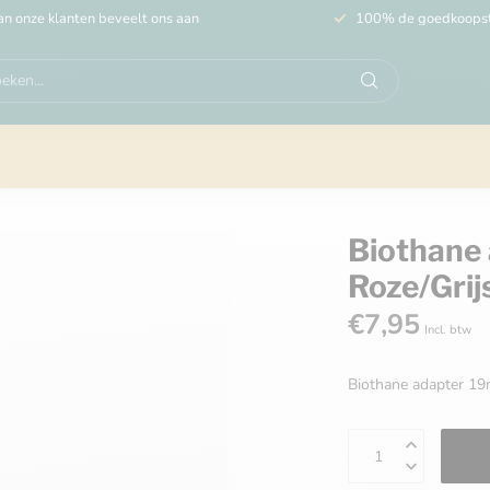
n onze klanten beveelt ons aan
100% de goedkoops
Biothane
Roze/Grij
€7,95
Incl. btw
Biothane adapter 1