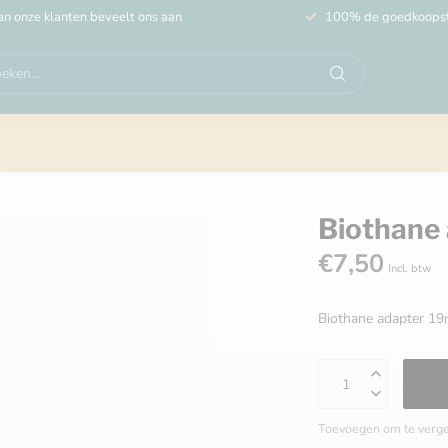
n onze klanten beveelt ons aan
100% de goedkoops
Biothane
€7,50
Incl. btw
Biothane adapter 1
Toevoegen om te verge