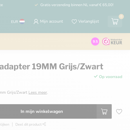
te
Gratis verzending binnen NL vanaf € 65,00!
0
Mijn account
Verlanglijst
EUR
9.5
 adapter 19MM Grijs/Zwart
Op voorraad
9mm Grijs/Zwart
Lees meer
.
In mijn winkelwagen
lijken
Deel dit product