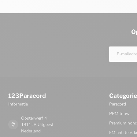
O
123Paracord
Categori
Informatie
Paracord
PPM touw
Oosterwerf 4
Premium honde
1911 JB Uitgeest
Nederland
EM anti teek k