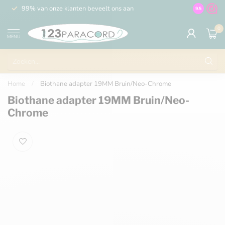
99% van onze klanten beveelt ons aan
100% de 
9.5
0
MENU
Home
/
Biothane adapter 19MM Bruin/Neo-Chrome
Biothane adapter 19MM Bruin/Neo-
Chrome