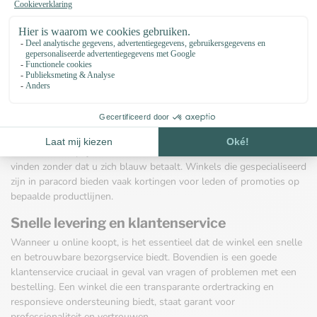
kiezen van het juiste merk. Een winkel die gespecialiseerd is in de
verkoop van paracord moet een ruime keuze aan producten bieden,
gedetailleerde beschrijvingen en informatie over de herkomst en de
kwaliteit van de materialen. De prijzen moeten concurrerend zijn,
maar dit mag niet ten koste gaan van de kwaliteit.
Een ruime keuze en concurrerende prijzen
Een goede paracordwinkel zou een uitgebreid assortiment moeten
aanbieden, waaronder verschillende soorten paracord, accessoires
zoals gespen, kralen en knoopgereedschap. Bovendien zorgen
concurrerende prijzen ervoor dat u kwaliteitsmaterialen kunt
vinden zonder dat u zich blauw betaalt. Winkels die gespecialiseerd
zijn in paracord bieden vaak kortingen voor leden of promoties op
bepaalde productlijnen.
Snelle levering en klantenservice
Wanneer u online koopt, is het essentieel dat de winkel een snelle
en betrouwbare bezorgservice biedt. Bovendien is een goede
klantenservice cruciaal in geval van vragen of problemen met een
bestelling. Een winkel die een transparante ordertracking en
responsieve ondersteuning biedt, staat garant voor
professionaliteit en vertrouwen.