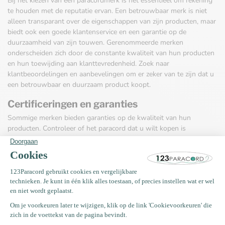
Bij het kiezen van een paracordmerk is het essentieel om rekening
te houden met de reputatie ervan. Een betrouwbaar merk is niet
alleen transparant over de eigenschappen van zijn producten, maar
biedt ook een goede klantenservice en een garantie op de
duurzaamheid van zijn touwen. Gerenommeerde merken
onderscheiden zich door de constante kwaliteit van hun producten
en hun toewijding aan klanttevredenheid. Zoek naar
klantbeoordelingen en aanbevelingen om er zeker van te zijn dat u
een betrouwbaar en duurzaam product koopt.
Certificeringen en garanties
Sommige merken bieden garanties op de kwaliteit van hun
producten. Controleer of het paracord dat u wilt kopen is
gecertificeerd volgens erkende kwaliteitsnormen. Een gecertificeerd
paracord kan bijvoorbeeld garanderen dat het voldoet aan strenge
criteria op het gebied van sterkte en veiligheid. Door te kiezen voor
gecertificeerde producten bent u verzekerd van betrouwbaar
materiaal voor uw projecten.
Selectiecriteria voor online winkels
Het vinden van de juiste online winkel is net zo belangrijk als het