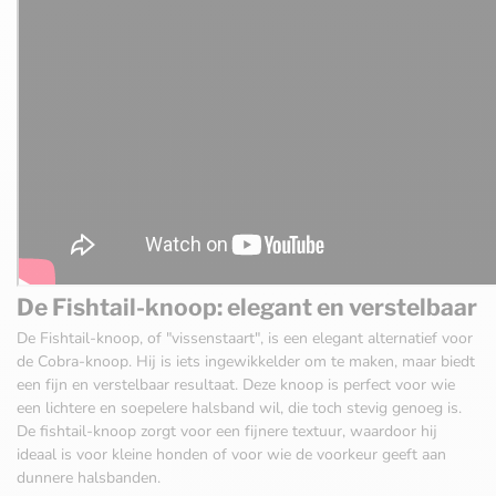
De Fishtail-knoop: elegant en verstelbaar
De Fishtail-knoop, of "vissenstaart", is een elegant alternatief voor
de Cobra-knoop. Hij is iets ingewikkelder om te maken, maar biedt
een fijn en verstelbaar resultaat. Deze knoop is perfect voor wie
een lichtere en soepelere halsband wil, die toch stevig genoeg is.
De fishtail-knoop zorgt voor een fijnere textuur, waardoor hij
ideaal is voor kleine honden of voor wie de voorkeur geeft aan
dunnere halsbanden.