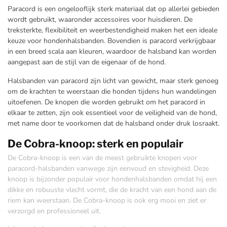
Paracord is een ongelooflijk sterk materiaal dat op allerlei gebieden
wordt gebruikt, waaronder accessoires voor huisdieren. De
treksterkte, flexibiliteit en weerbestendigheid maken het een ideale
keuze voor hondenhalsbanden. Bovendien is paracord verkrijgbaar
in een breed scala aan kleuren, waardoor de halsband kan worden
aangepast aan de stijl van de eigenaar of de hond.
Halsbanden van paracord zijn licht van gewicht, maar sterk genoeg
om de krachten te weerstaan die honden tijdens hun wandelingen
uitoefenen. De knopen die worden gebruikt om het paracord in
elkaar te zetten, zijn ook essentieel voor de veiligheid van de hond,
met name door te voorkomen dat de halsband onder druk losraakt.
De Cobra-knoop: sterk en populair
De Cobra-knoop is een van de meest gebruikte knopen voor
paracord-halsbanden vanwege zijn eenvoud en stevigheid. Deze
knoop is bijzonder populair voor hondenhalsbanden omdat hij een
dikke en robuuste vlecht vormt, die de kracht van een hond aan de
riem kan weerstaan. De Cobra-knoop is ook erg mooi en ziet er
verzorgd en professioneel uit.