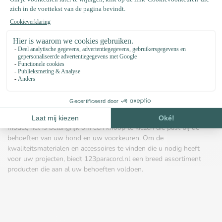
Gratis verzending vanaf € 150
123paracord.nl is de ideale plek om het paracord en de accessoires
te vinden die nodig zijn voor het maken van stevige en stijlvolle
hondenhalsbanden. Met een ruime keuze aan producten en een
uitstekende klantenservice kunt u gepersonaliseerde halsbanden
voor uw hond maken en tegelijkertijd profiteren van een
kwaliteitsvolle service.
Het kiezen van de juiste paracordknoop is essentieel voor het
maken van een hondenhalsband die zowel stevig als mooi is. Of u
nu kiest voor de Cobra-knoop, de Fishtail-knoop of een ander
model, het is belangrijk om een knoop te kiezen die past bij de
behoeften van uw hond en uw voorkeuren. Om de
kwaliteitsmaterialen en accessoires te vinden die u nodig heeft
voor uw projecten, biedt 123paracord.nl een breed assortiment
producten die aan al uw behoeften voldoen.