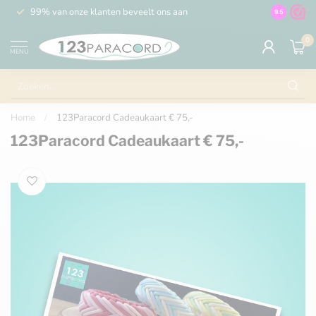
99% van onze klanten beveelt ons aan
100% de 
9.5
0
MENU
Home
/
123Paracord Cadeaukaart € 75,-
123Paracord Cadeaukaart € 75,-