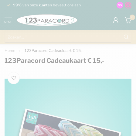
99% van onze klanten beveelt ons aan
100% de 
9.5
0
MENU
Home
/
123Paracord Cadeaukaart € 15,-
123Paracord Cadeaukaart € 15,-