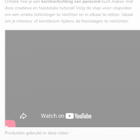
Ontdek hoe je een
kerstverlichting van paracord
kunt maken met
deze creatieve en feestelijke tutorial! Volg de stap-voor-stapvideo
om een unieke lichtslinger te vlechten en in elkaar te zetten. Ideaal
om je interieur of kerstboom tijdens de feestdagen te verlichten.
Producten gebruikt in deze video: