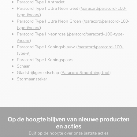
Paracord Type I Antraciet
Paracord Type I Ultra Neon Geel (
/paracord/paracord-100-
type-i/neon/
)
Paracord Type I Ultra Neon Groen (
/paracord/paracord-100-
type-i/neon/
)
Paracord Type I Neonroze (
/paracord/paracord-100-type-
i/neon/
)
Paracord Type I Koningsblauw (
/paracord/paracord-100-
type-i/
)
Paracord Type I Koningspaars
Schaar
Gladstrijkgereedschap (
Paracord Smoothing tool
)
Stormaansteker
Op de hoogte blijven van nieuwe producten
en acties
Blijf op de hoogte over onze laatste acties