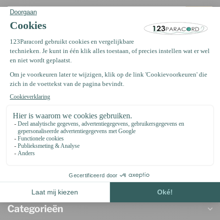
123Paracord
Informatie
Oosterwerf 4
1911 JB Uitgeest
Nederland
+31 (0)75 2040399
support@123paracord.nl
Categorieën