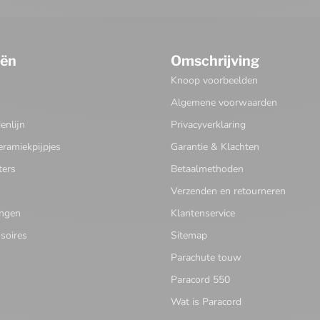
eën
Omschrijving
Knoop voorbeelden
Algemene voorwaarden
nlijn
Privacyverklaring
eramiekpijpjes
Garantie & Klachten
ters
Betaalmethoden
Verzenden en retourneren
ingen
Klantenservice
soires
Sitemap
Parachute touw
Paracord 550
Wat is Paracord