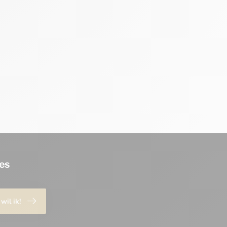
es
 wil ik!