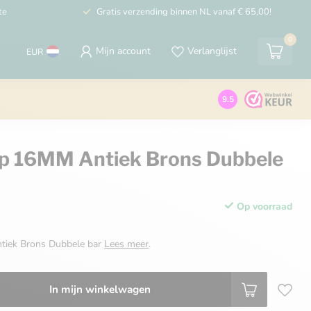
te
Gratis verzending binnen NL vanaf € 65,00!
0
Mijn account
Verlanglijst
EUR
9.5
p 16MM Antiek Brons Dubbele
Op voorraad
iek Brons Dubbele bar
Lees meer
.
In mijn winkelwagen