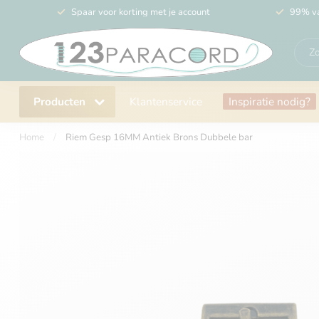
Spaar voor korting met je account
99% va
Producten
Klantenservice
Inspiratie nodig?
Home
/
Riem Gesp 16MM Antiek Brons Dubbele bar