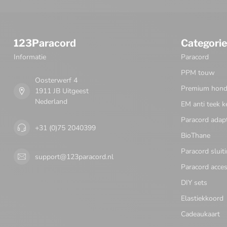
123Paracord
Categori
Informatie
Paracord
PPM touw
Oosterwerf 4
Premium honde
1911 JB Uitgeest
Nederland
EM anti teek k
Paracord adap
+31 (0)75 2040399
BioThane
Paracord sluit
support@123paracord.nl
Paracord acces
DIY sets
Elastiekkoord
Cadeaukaart