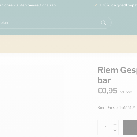
n onze klanten beveelt ons aan
100% de goedkoops
Riem Ges
bar
€0,95
Incl. btw
Riem Gesp 16MM Ant